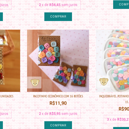
juros
2
x de
R$6,45
sem juros
COMP
 UNIDADES
PACOTINHO ECONÔMICO COM 16 BOTÕES
INQUEBRÁVEL POTINHO
15...
R$11,90
R$90
juros
2
x de
R$5,95
sem juros
3
x de
R$30,2
COMPRAR