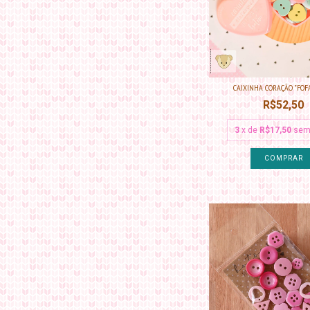
CAIXINHA CORAÇÃO "FOFA" |
R$52,50
3
x de
R$17,50
sem