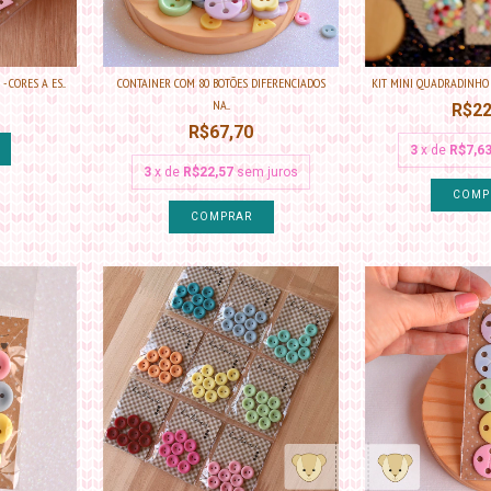
 CORES A ES...
CONTAINER COM 80 BOTÕES DIFERENCIADOS
KIT MINI QUADRADINHO S
NA...
R$22
R$67,70
3
x de
R$7,6
3
x de
R$22,57
sem juros