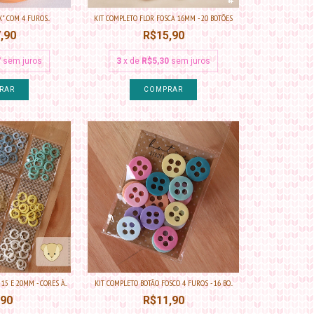
" COM 4 FUROS...
KIT COMPLETO FLOR FOSCA 16MM - 20 BOTÕES
,90
R$15,90
7
sem juros
3
x de
R$5,30
sem juros
5 E 20MM - CORES À...
KIT COMPLETO BOTÃO FOSCO 4 FUROS - 16 BO...
,90
R$11,90