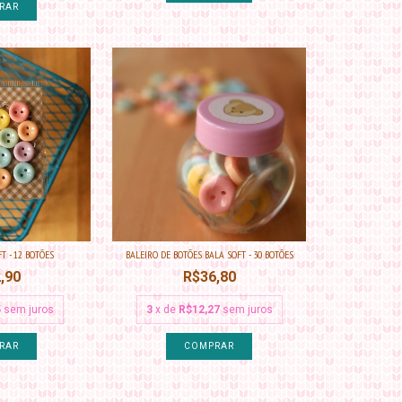
RAR
T - 12 BOTÕES
BALEIRO DE BOTÕES BALA SOFT - 30 BOTÕES
,90
R$36,80
5
sem juros
3
x de
R$12,27
sem juros