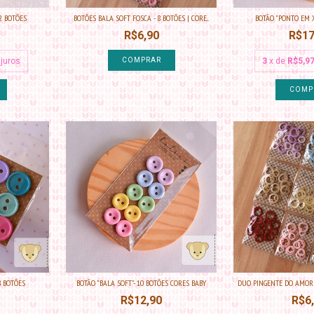
2 BOTÕES
BOTÕES BALA SOFT FOSCA - 8 BOTÕES | CORE...
BOTÃO "PONTO EM X
R$6,90
R$17
juros
COMPRAR
3
x de
R$5,9
8 BOTÕES
BOTÃO "BALA SOFT"- 10 BOTÕES CORES BABY
DUO PINGENTE DO AMOR 1
R$12,90
R$6