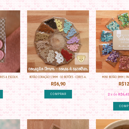
ES A ESCOLH...
BOTÃO CORAÇÃO 13MM - 10 BOTÕES - CORES A...
MINI BOTÃO 8MM | P
R$6,90
R$12
COMPRAR
2
x de
R$6,4
COMP