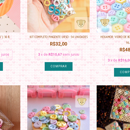
 36 B...
KIT COMPLETO PINGENTE URSO - 54 UNIDADES
HEXAMOR: VIDRO DE B
96...
R$32,00
R$48
 juros
3
x de
R$10,67
sem juros
3
x de
R$16,0