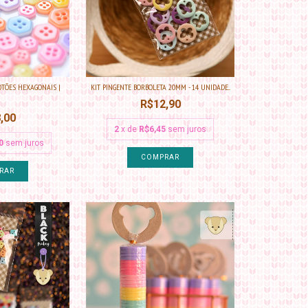
OTÕES HEXAGONAIS |
KIT PINGENTE BORBOLETA 20MM - 14 UNIDADE...
R$12,90
,00
2
x de
R$6,45
sem juros
0
sem juros