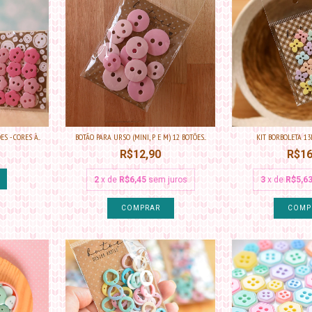
 - CORES À...
BOTÃO PARA URSO (MINI, P E M) 12 BOTÕES...
KIT BORBOLETA 13
R$12,90
R$16
2
x de
R$6,45
sem juros
3
x de
R$5,6
COMPRAR