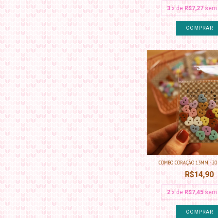
3
x de
R$7,27
sem 
COMBO CORAÇÃO 13MM - 20
R$14,90
2
x de
R$7,45
sem 