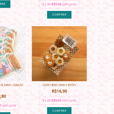
RAR
2
x de
R$5,95
sem juros
 DE AMOR | CORAÇÃO
FLORES BOHO 20MM 9 BOTÕES
R$16,90
,80
3
x de
R$5,63
sem juros
7
sem juros