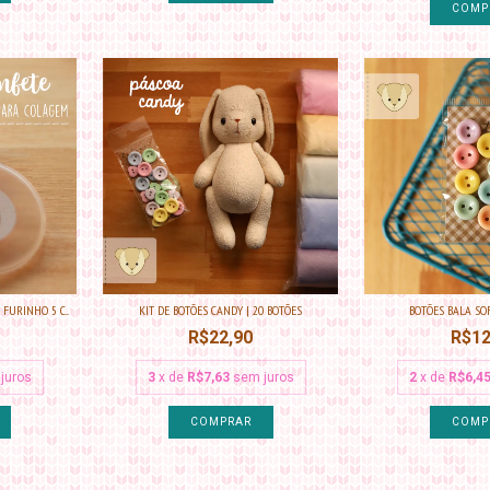
COMP
FURINHO 5 C...
KIT DE BOTÕES CANDY | 20 BOTÕES
BOTÕES BALA SOF
R$22,90
R$12
juros
3
x de
R$7,63
sem juros
2
x de
R$6,4