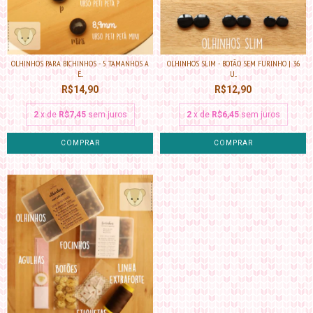
OLHINHOS PARA BICHINHOS - 5 TAMANHOS A
OLHINHOS SLIM - BOTÃO SEM FURINHO | 36
E...
U...
R$14,90
R$12,90
2
x de
R$7,45
sem juros
2
x de
R$6,45
sem juros
COMPRAR
COMPRAR