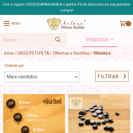
Use o cupom CHEGUEIAPAIXONADA e ganhe 5% de desconto na sua primeira
compra!
MENU
0
PRODUTOS
Início
/
URSO PETI PETÁ
/
Olhinhos e focinhos
/
Olhinhos
Ordenar por
FILTRAR