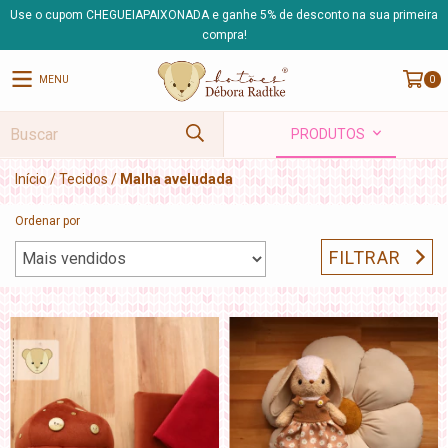
Use o cupom CHEGUEIAPAIXONADA e ganhe 5% de desconto na sua primeira
compra!
MENU
0
PRODUTOS
Início
/
Tecidos
/
Malha aveludada
Ordenar por
FILTRAR