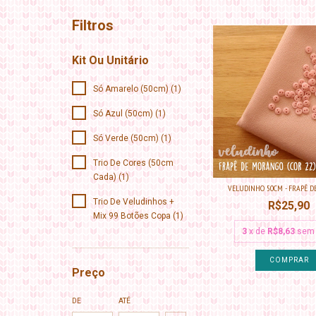
Filtros
Kit Ou Unitário
Só Amarelo (50cm) (1)
Só Azul (50cm) (1)
Só Verde (50cm) (1)
Trio De Cores (50cm
Cada) (1)
VELUDINHO 50CM - FRAPÊ 
Trio De Veludinhos +
R$25,90
Mix 99 Botões Copa (1)
3
x de
R$8,63
sem 
Preço
DE
ATÉ