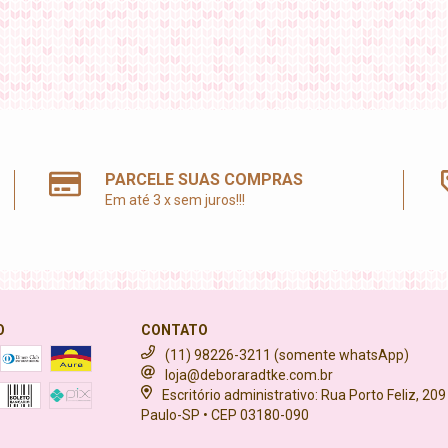
PARCELE SUAS COMPRAS
Em até 3 x sem juros!!!
O
CONTATO
(11) 98226-3211 (somente whatsApp)
loja@deboraradtke.com.br
Escritório administrativo: Rua Porto Feliz, 209
Paulo-SP • CEP 03180-090