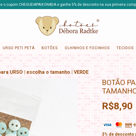
e o cupom CHEGUEIAPAIXONADA e ganhe 5% de desconto na sua primeira comp
URSO PETI PETÁ
BOTÕES
OLHINHOS E FOCINHOS
TECIDOS
para URSO | escolha o tamanho | VERDE
BOTÃO PA
TAMANHO 
R$8,90
3% de desconto