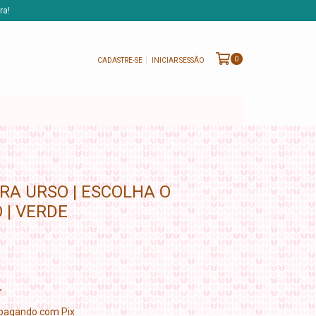
ra!
0
CADASTRE-SE
INICIAR SESSÃO
RA URSO | ESCOLHA O
| VERDE
pagando com Pix