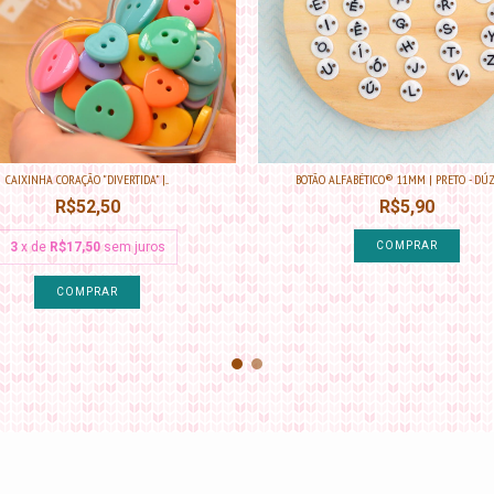
CAIXINHA CORAÇÃO "DIVERTIDA" |...
BOTÃO ALFABÉTICO® 11MM | PRETO - DÚZIA
R$52,50
R$5,90
3
x de
R$17,50
sem juros
COMPRAR