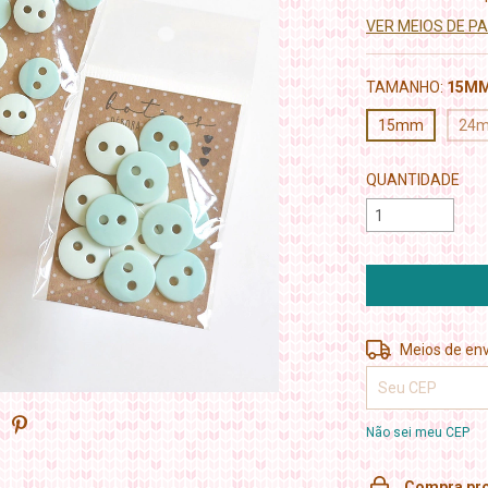
VER MEIOS DE 
TAMANHO:
15M
15mm
24
QUANTIDADE
Entregas para o 
Meios de env
Não sei meu CEP
Compra pro