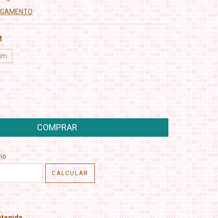
PAGAMENTO
M
mm
CEP:
ALTERAR CEP
io
CALCULAR
tegida