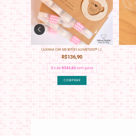
 A ESCOL...
CAIXINHA COM 100 BOTÕES ALFABÉTICOS® | 2...
R$136,90
ros
3
x de
R$45,63
sem juros
COMPRAR