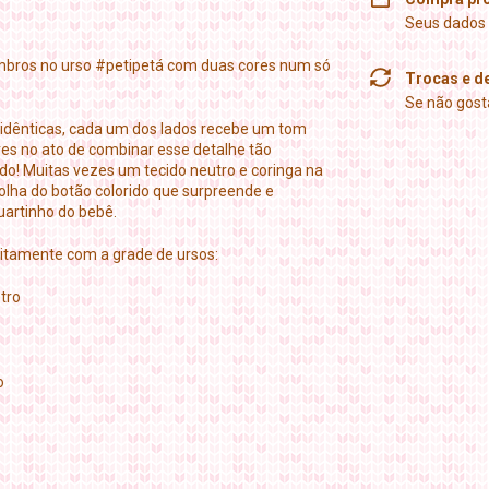
Seus dados 
mbros no urso #petipetá com duas cores num só
Trocas e d
Se não gosta
s idênticas, cada um dos lados recebe um tom
res no ato de combinar esse detalhe tão
do! Muitas vezes um tecido neutro e coringa na
olha do botão colorido que surpreende e
uartinho do bebê.
itamente com a grade de ursos:
etro
o
o