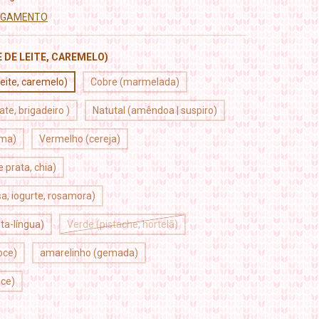
PAGAMENTO
 DE LEITE, CAREMELO)
eite, caremelo)
Cobre (marmelada)
te, brigadeiro )
Natutal (amêndoa | suspiro)
uma)
Vermelho (cereja)
 prata, chia)
, iogurte, rosamora)
nta-língua)
Verde (pistache, hortelã)
oce)
amarelinho (gemada)
oce)