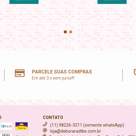
PARCELE SUAS COMPRAS
Em até 3 x sem juros!!!
O
CONTATO
(11) 98226-3211 (somente whatsApp)
loja@deboraradtke.com.br