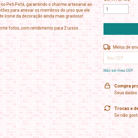
so Peti Petá, garantindo o charme artesanal ao
 botões para anexar os membros do urso que ele
te ícone da decoração ainda mais gracioso!
rme fotos, com rendimento para 2 ursos
Entregas para o 
Meios de env
Não sei meu CEP
Compra pro
Seus dados 
Trocas e d
Se não gosta