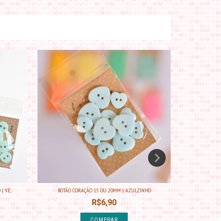
 VE...
BOTÃO CORAÇÃO 15 OU 20MM | AZULZINHO
BOTÃO PARA
R$6,90
COMPRAR
2