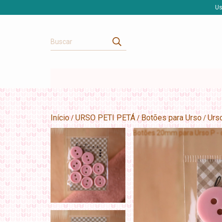
Us
Início
URSO PETI PETÁ
Botões para Urso
Urs
/
/
/