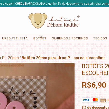
e o cupom CHEGUEIAPAIXONADA e ganhe 5% de desconto na sua primeira comp
URSO PETI PETÁ
BOTÕES
OLHINHOS E FOCINHOS
TECIDOS
o P - 20mm
Botões 20mm para Urso P - cores a escolher
/
BOTÕES 2
ESCOLHE
R$6,90
3% de desconto