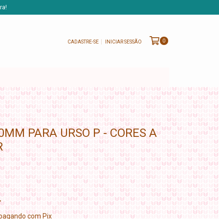
ra!
0
CADASTRE-SE
INICIAR SESSÃO
0MM PARA URSO P - CORES A
R
pagando com Pix