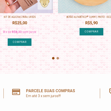
KIT DE AGULHAS PARA URSOS
BOTÃO ALFABÉTICO® 11MM | PRETO - DÚZIA
R$25,00
R$5,90
3
x de
R$8,33
sem juros
COMPRAR
PARCELE SUAS COMPRAS
Em até 3 x sem juros!!!