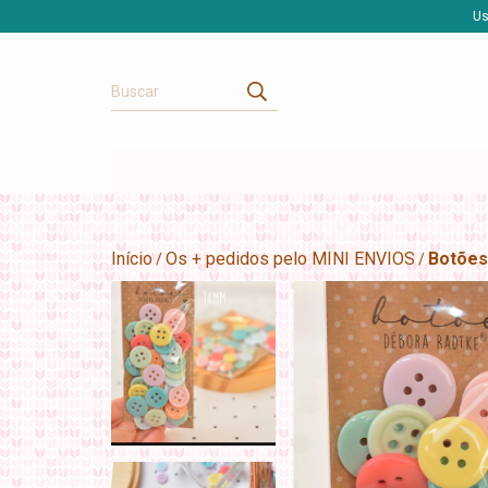
Us
Início
Os + pedidos pelo MINI ENVIOS
Botões
/
/