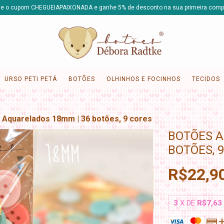
e o cupom CHEGUEIAPAIXONADA e ganhe 5% de desconto na sua primeira comp
URSO PETI PETÁ
BOTÕES
OLHINHOS E FOCINHOS
TECIDOS
 Aquarelados 18mm | 36 botões, 9 cores
BOTÕES A
BOTÕES, 
R$22,9
3
X DE
R$7,63