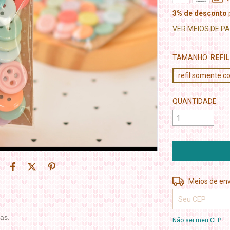
3% de desconto
VER MEIOS DE 
TAMANHO:
REFI
refil somente
QUANTIDADE
Entregas para o 
Meios de env
as.
Não sei meu CEP