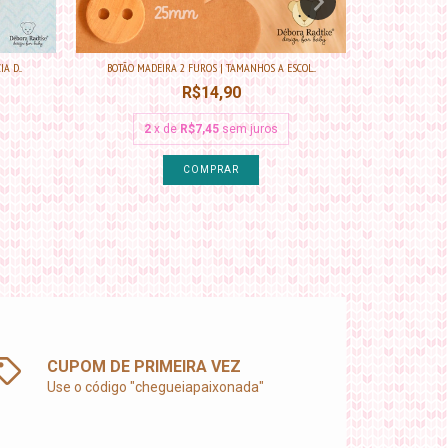
 D...
BOTÃO MADEIRA 2 FUROS | TAMANHOS A ESCOL...
ÍCONE 
R$14,90
2
x de
R$7,45
sem juros
2
COMPRAR
CUPOM DE PRIMEIRA VEZ
Use o código "chegueiapaixonada"