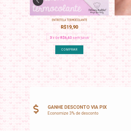
 |...
ENTRETELA TERMOCOLANTE
R$19,90
ros
3
x de
R$6,63
sem juros
GANHE DESCONTO VIA PIX
Economize 3% de desconto