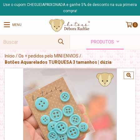
Use o cupom CHEGUEIAPAIXONADA e ganhe 5% de desconto na sua primeira
compra!
MENU
0
PRODUTOS
Início
/
Os + pedidos pelo MINI ENVIOS
/
Botões Aquarelados TURQUESA 3 tamanhos | dúzia