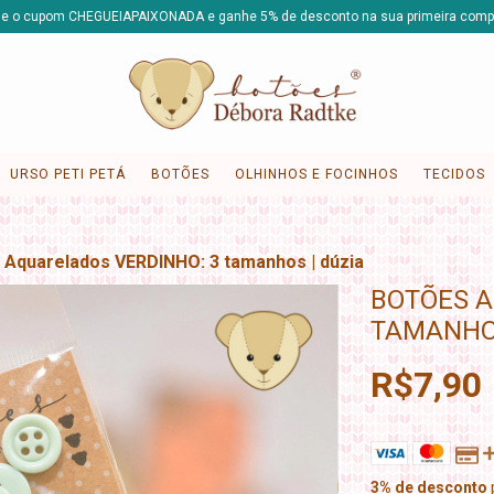
e o cupom CHEGUEIAPAIXONADA e ganhe 5% de desconto na sua primeira comp
URSO PETI PETÁ
BOTÕES
OLHINHOS E FOCINHOS
TECIDOS
 Aquarelados VERDINHO: 3 tamanhos | dúzia
BOTÕES A
TAMANHOS
R$7,90
3% de desconto