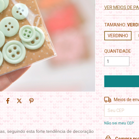
VER MEIOS DE 
TAMANHO:
VERD
VERDINHO
QUANTIDADE
Entregas para o 
Meios de env
Não sei meu CEP
s, seguindo esta forte tendência de decoração
Compra pro