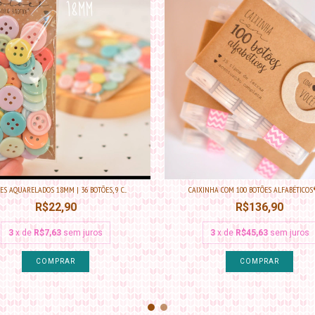
ES AQUARELADOS 18MM | 36 BOTÕES, 9 C...
CAIXINHA COM 100 BOTÕES ALFABÉTICOS® |
R$22,90
R$136,90
3
x de
R$7,63
sem juros
3
x de
R$45,63
sem juros
COMPRAR
COMPRAR