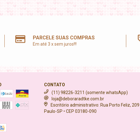
PARCELE SUAS COMPRAS
Em até 3 x sem juros!!!
O
CONTATO
(11) 98226-3211 (somente whatsApp)
loja@deboraradtke.com.br
Escritório administrativo: Rua Porto Feliz, 209
Paulo-SP • CEP 03180-090