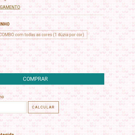
PAGAMENTO
INHO
COMBO com todas as cores (1 dúzia por cor)
CEP:
ALTERAR CEP
io
CALCULAR
tegida