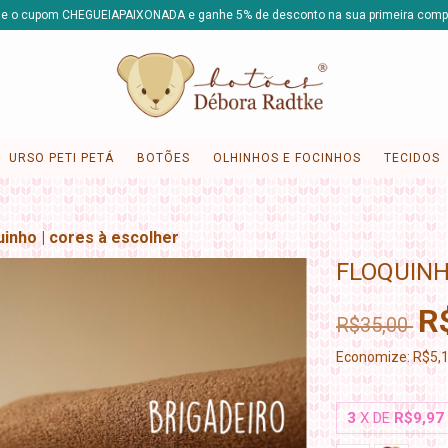
e o cupom CHEGUEIAPAIXONADA e ganhe 5% de desconto na sua primeira comp
URSO PETI PETÁ
BOTÕES
OLHINHOS E FOCINHOS
TECIDOS
uinho | cores à escolher
FLOQUINH
R
R$35,00
Economize:
R$5,
3
X DE
R$9,97