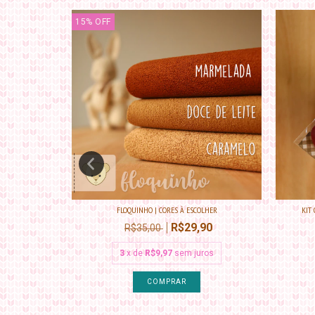
15
%
OFF
 - DÚZIA...
FLOQUINHO | CORES À ESCOLHER
KIT 
R$29,90
R$35,00
3
x de
R$9,97
sem juros
COMPRAR