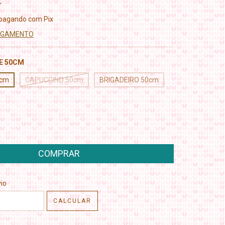
pagando com Pix
PAGAMENTO
E 50CM
0cm
CAPUCCINO 50cm
BRIGADEIRO 50cm
CEP:
ALTERAR CEP
io
CALCULAR