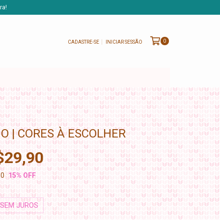
ra!
0
CADASTRE-SE
INICIAR SESSÃO
O | CORES À ESCOLHER
$29,90
10
15
% OFF
SEM JUROS