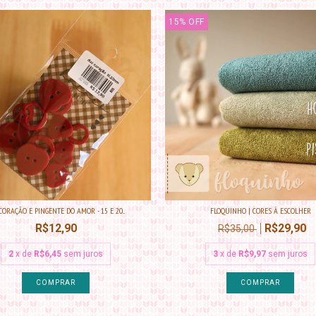
15
%
OFF
CORAÇÃO E PINGENTE DO AMOR - 15 E 20...
FLOQUINHO | CORES À ESCOLHER
R$12,90
R$29,90
R$35,00
2
x de
R$6,45
sem juros
3
x de
R$9,97
sem juros
COMPRAR