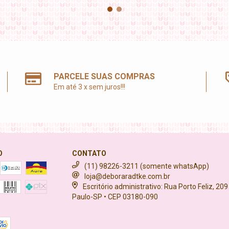
PARCELE SUAS COMPRAS
Em até 3 x sem juros!!!
O
CONTATO
(11) 98226-3211 (somente whatsApp)
loja@deboraradtke.com.br
Escritório administrativo: Rua Porto Feliz, 209
Paulo-SP • CEP 03180-090