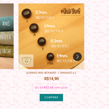
OLHINHOS PARA BICHINHOS - 5 TAMANHOS A E...
MINI CORA
R$14,90
2
x de
R$7,45
sem juros
COMPRAR