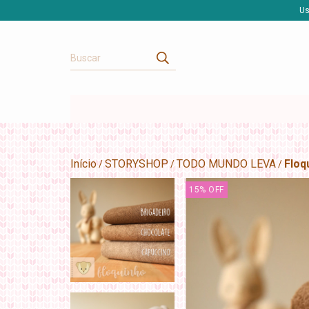
Us
Início
STORYSHOP
TODO MUNDO LEVA
Floq
/
/
/
15
%
OFF