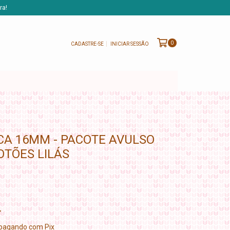
ra!
0
CADASTRE-SE
INICIAR SESSÃO
CA 16MM - PACOTE AVULSO
OTÕES LILÁS
pagando com Pix