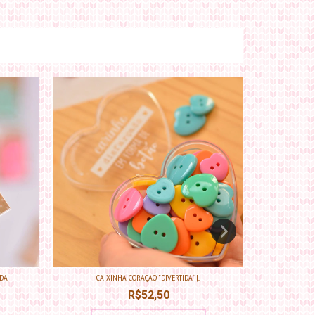
DA
CAIXINHA CORAÇÃO "DIVERTIDA" |...
E
R$52,50