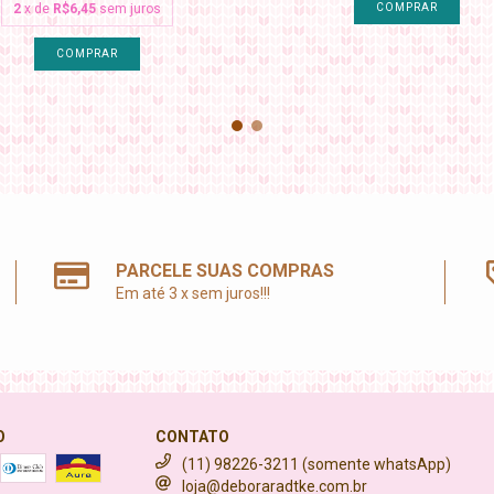
2
x de
R$6,45
sem juros
COMPRAR
PARCELE SUAS COMPRAS
Em até 3 x sem juros!!!
O
CONTATO
(11) 98226-3211 (somente whatsApp)
loja@deboraradtke.com.br