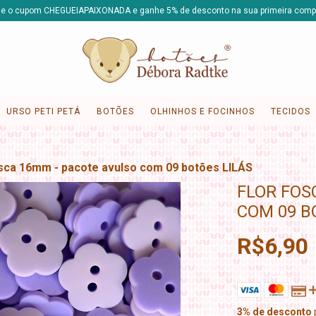
e o cupom CHEGUEIAPAIXONADA e ganhe 5% de desconto na sua primeira comp
URSO PETI PETÁ
BOTÕES
OLHINHOS E FOCINHOS
TECIDOS
osca 16mm - pacote avulso com 09 botões LILÁS
FLOR FOS
COM 09 B
R$6,90
3% de desconto