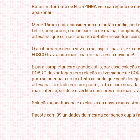
Botão no formato de FLORZINHA veio carregado de nov
apaixonar!!!
Mede 16mm cada, considerado um botão médio, perfeito 
feltro, amigurumi, crochê com fio de malha, scrapboo
artesanal que comportaria um detalhe nesse tradiciona
O acabamento dessa vez eu me inspirei na sutileza das
FOSCO traz ainda mais charme para essa novidade!
E para completar com grande estilo, par essa coleção e
DOBRO de vantagem em relação a diversidade de CORES
para se adequar com o efeito colorido que você deseja
artesanal. Um lado em tom pastel, fofo e com suavidad
mais intenso, sólido e divertido das cores com mais viv
Solução super bacana e exclusiva da nossa marca #b
Pacote com 09 unidades da mesma cor sendo dupla fa