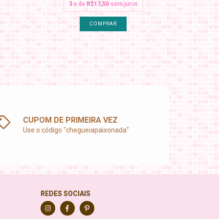
3
x de
R$17,50
sem juros
3
CUPOM DE PRIMEIRA VEZ
Use o código "chegueiapaixonada"
REDES SOCIAIS