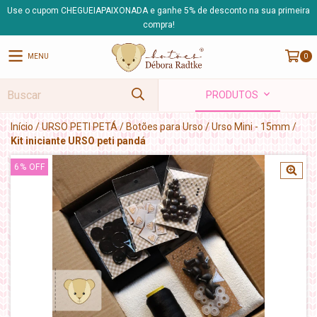
Use o cupom CHEGUEIAPAIXONADA e ganhe 5% de desconto na sua primeira
compra!
MENU
0
PRODUTOS
Início
/
URSO PETI PETÁ
/
Botões para Urso
/
Urso Mini - 15mm
/
Kit iniciante URSO peti pandá
6
%
OFF