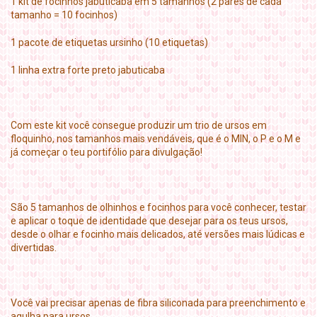
1 kit de focinhos jabuticaba em 5 tamanhos (2 pares de cada
tamanho = 10 focinhos)
1 pacote de etiquetas ursinho (10 etiquetas)
1 linha extra forte preto jabuticaba
Com este kit você consegue produzir um trio de ursos em
floquinho, nos tamanhos mais vendáveis, que é o MIN, o P e o M e
já começar o teu portifólio para divulgação!
São 5 tamanhos de olhinhos e focinhos para você conhecer, testar
e aplicar o toque de identidade que desejar para os teus ursos,
desde o olhar e focinho mais delicados, até versões mais lúdicas e
divertidas.
Você vai precisar apenas de fibra siliconada para preenchimento e
agulha para ursos.