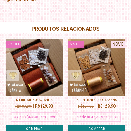
PRODUTOS RELACIONADOS
NOVO
6
%
OFF
6
%
OFF
KIT INICIANTE URSO CANELA
KIT INICIANTE URSO CARAMELO
R$129,90
R$129,90
R$137,90
R$137,90
3
x de
R$43,30
sem juros
3
x de
R$43,30
sem juros