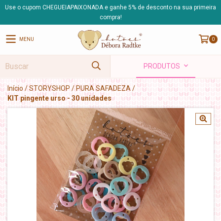
Use o cupom CHEGUEIAPAIXONADA e ganhe 5% de desconto na sua primeira
compra!
MENU
0
PRODUTOS
Início
/
STORYSHOP
/
PURA SAFADEZA
/
KIT pingente urso - 30 unidades