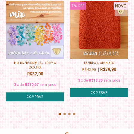
NOVO
7
%
OFF
MIX DIVERSIDADE 16G - CORES À
LÃZINHA ALARANJADO
ESCOLHER
R$39,90
R$42,90
R$32,00
3
x de
R$13,30
sem juros
3
x de
R$10,67
sem juros
COMPRAR