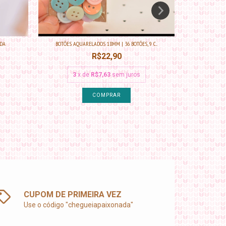
DA
BOTÕES AQUARELADOS 18MM | 36 BOTÕES, 9 C...
KI
R$22,90
3
x de
R$7,63
sem juros
3
COMPRAR
CUPOM DE PRIMEIRA VEZ
Use o código "chegueiapaixonada"