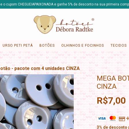
e o cupom CHEGUEIAPAIXONADA e ganhe 5% de desconto na sua primeira comp
URSO PETI PETÁ
BOTÕES
OLHINHOS E FOCINHOS
TECIDOS
otão - pacote com 4 unidades CINZA
MEGA BOT
CINZA
R$7,00
3% de desconto