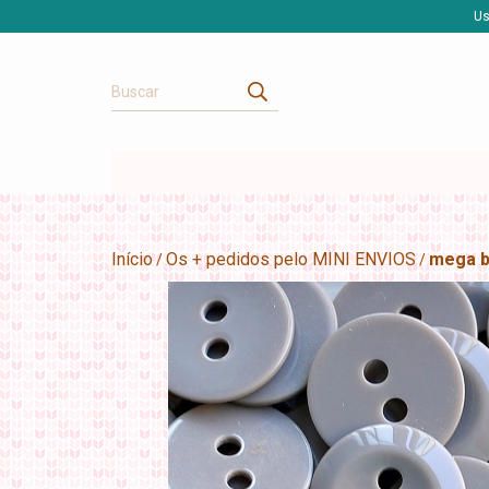
Us
Início
Os + pedidos pelo MINI ENVIOS
mega b
/
/