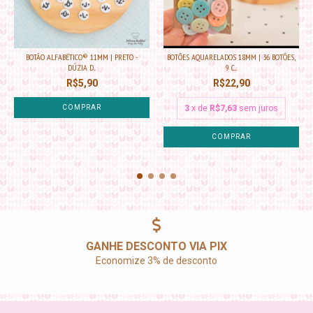
BOTÃO ALFABÉTICO® 11MM | PRETO -
BOTÕES AQUARELADOS 18MM | 36 BOTÕES,
DÚZIA D...
9 C...
R$5,90
R$22,90
COMPRAR
3
x de
R$7,63
sem juros
COMPRAR
GANHE DESCONTO VIA PIX
Economize 3% de desconto