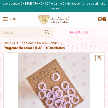
Use o cupom CHEGUEIAPAIXONADA e ganhe 5% de desconto na sua primeira
compra!
MENU
0
PRODUTOS
Início
/
Os + pedidos pelo MINI ENVIOS
/
Pingente do amor LILÁS - 10 unidades