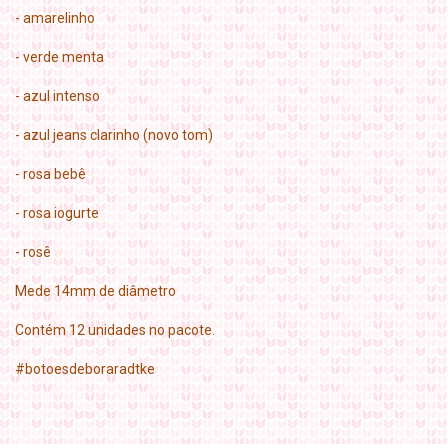
- amarelinho
- verde menta
- azul intenso
- azul jeans clarinho (novo tom)
- rosa bebê
- rosa iogurte
- rosê
Mede 14mm de diâmetro
Contém 12 unidades no pacote.
#botoesdeboraradtke