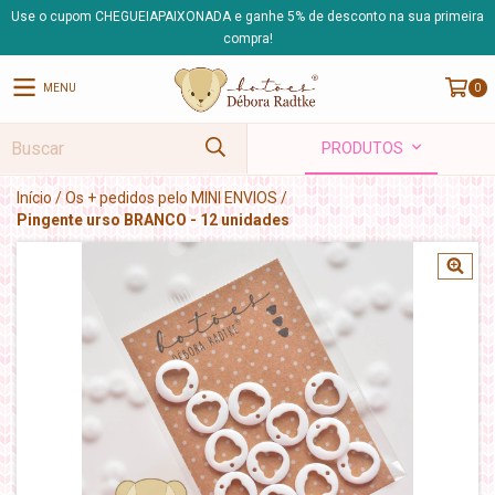
Use o cupom CHEGUEIAPAIXONADA e ganhe 5% de desconto na sua primeira
compra!
MENU
0
PRODUTOS
Início
/
Os + pedidos pelo MINI ENVIOS
/
Pingente urso BRANCO - 12 unidades