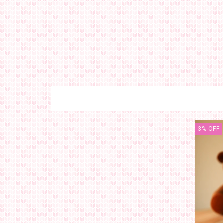
3
%
OFF