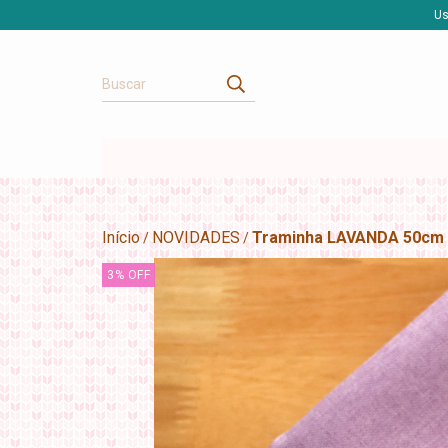
Us
Início
NOVIDADES
Traminha LAVANDA 50cm
/
/
3
%
OFF