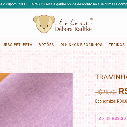
e o cupom CHEGUEIAPAIXONADA e ganhe 5% de desconto na sua primeira comp
URSO PETI PETÁ
BOTÕES
OLHINHOS E FOCINHOS
TECIDOS
TRAMINH
R
R$25,70
Economize:
R$0,
3
X DE
R$8,30