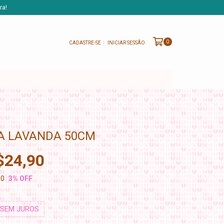
ra!
0
CADASTRE-SE
INICIAR SESSÃO
A LAVANDA 50CM
$24,90
80
3
% OFF
SEM JUROS