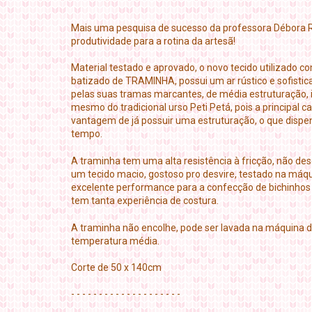
Mais uma pesquisa de sucesso da professora Débora R
produtividade para a rotina da artesã!
Material testado e aprovado, o novo tecido utilizado 
batizado de TRAMINHA, possui um ar rústico e sofist
pelas suas tramas marcantes, de média estruturação, i
mesmo do tradicional urso Peti Petá, pois a principal c
vantagem de já possuir uma estruturação, o que dispe
tempo.
A traminha tem uma alta resistência à fricção, não des
um tecido macio, gostoso pro desvire, testado na máq
excelente performance para a confecção de bichinho
tem tanta experiência de costura.
A traminha não encolhe, pode ser lavada na máquina de
temperatura média.
Corte de 50 x 140cm
- - - - - - - - - - - - - - - - - - - -