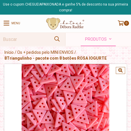
Use o cupom CHEGUEIAPAIXONADA e ganhe 5% de desconto na sua primeira
compra!
MENU
0
PRODUTOS
Início
/
Os + pedidos pelo MINI ENVIOS
/
8Triangulinho - pacote com 8 botões ROSA IOGURTE