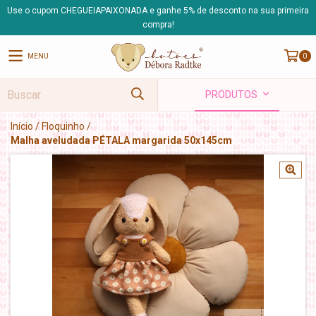
Use o cupom CHEGUEIAPAIXONADA e ganhe 5% de desconto na sua primeira
compra!
MENU
0
PRODUTOS
Início
/
Floquinho
/
Malha aveludada PÉTALA margarida 50x145cm