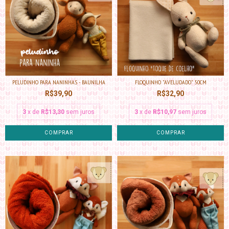
PELUDINHO PARA NANINHAS - BAUNILHA
FLOQUINHO "AVELUDADO" 50CM
R$39,90
R$32,90
3
x de
R$13,30
sem juros
3
x de
R$10,97
sem juros
COMPRAR