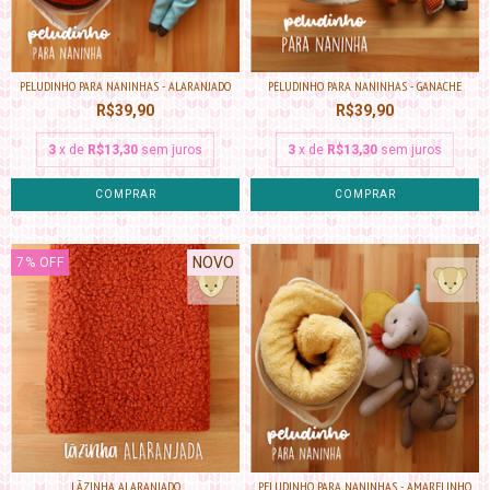
PELUDINHO PARA NANINHAS - ALARANJADO
PELUDINHO PARA NANINHAS - GANACHE
R$39,90
R$39,90
3
x de
R$13,30
sem juros
3
x de
R$13,30
sem juros
NOVO
7
%
OFF
LÃZINHA ALARANJADO
PELUDINHO PARA NANINHAS - AMARELINHO