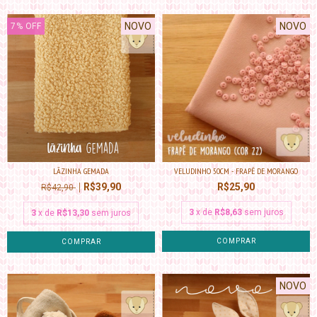
NOVO
NOVO
7
%
OFF
LÃZINHA GEMADA
VELUDINHO 50CM - FRAPÊ DE MORANGO
R$39,90
R$25,90
R$42,90
3
x de
R$8,63
sem juros
3
x de
R$13,30
sem juros
NOVO