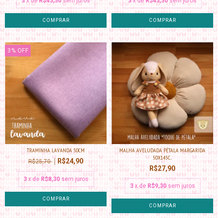
3
x de
R$43,30
sem juros
3
x de
R$43,30
sem juros
3
%
OFF
TRAMINHA LAVANDA 50CM
MALHA AVELUDADA PÉTALA MARGARIDA
50X145C...
R$24,90
R$25,70
R$27,90
3
x de
R$8,30
sem juros
3
x de
R$9,30
sem juros