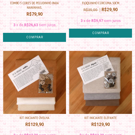
COMBO 5 CORES DE PELUDINHO PARA
FLOQUINHO CÚRCUMA 50CM
NANINHAS...
R$29,90
R$35,00
R$79,90
3
x de
R$9,97
sem juros
3
x de
R$26,63
sem juros
KIT INICIANTE OVELHA
KIT INICIANTE ELEFANTE
R$129,90
R$129,90