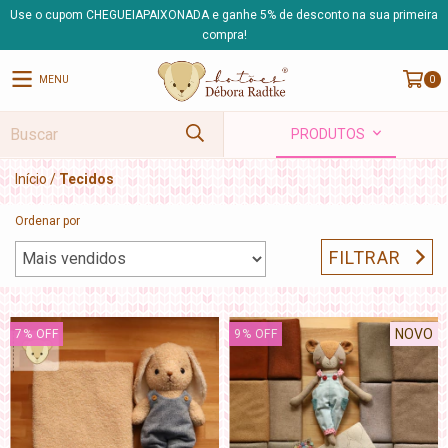
Use o cupom CHEGUEIAPAIXONADA e ganhe 5% de desconto na sua primeira
compra!
MENU
0
PRODUTOS
Início
/
Tecidos
Ordenar por
FILTRAR
NOVO
7
%
OFF
9
%
OFF