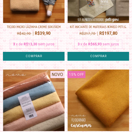
TECIDO MICRO LÃZINHA CREME 50X150CM
KIT INICIANTE DE MATERIAIS BONECO PETI G...
R$39,90
R$197,80
R$42,90
R$217,70
3
x de
R$13,30
sem juros
3
x de
R$65,93
sem juros
NOVO
15
%
OFF